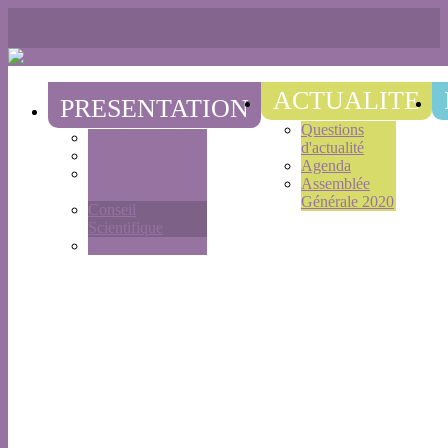
ACTUALITE
PRESENTATION
Questions
Notre historique
d'actualité
Nos missions
Agenda
Conseil
Assemblée
d'Administration
Générale 2020
Conseil
Scientifique
Statuts