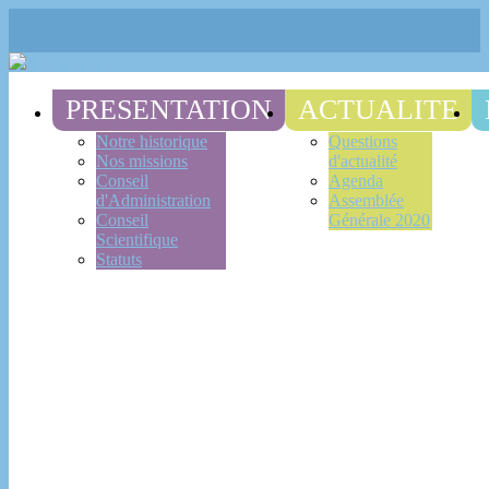
PRESENTATION
ACTUALITE
Notre historique
Questions
Nos missions
d'actualité
Conseil
Agenda
d'Administration
Assemblée
Conseil
Générale 2020
Scientifique
Statuts