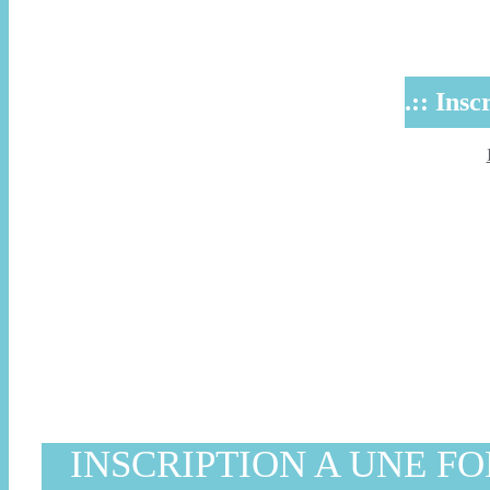
.:: Ins
INSCRIPTION A UNE F