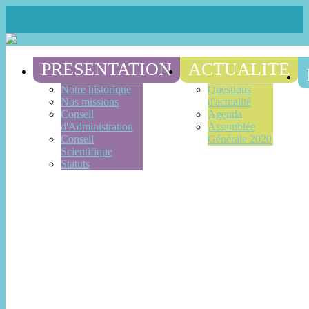
PRESENTATION
ACTUALITE
Notre historique
Questions
Nos missions
d'actualité
Conseil
Agenda
d'Administration
Assemblée
Conseil
Générale 2020
Scientifique
Statuts